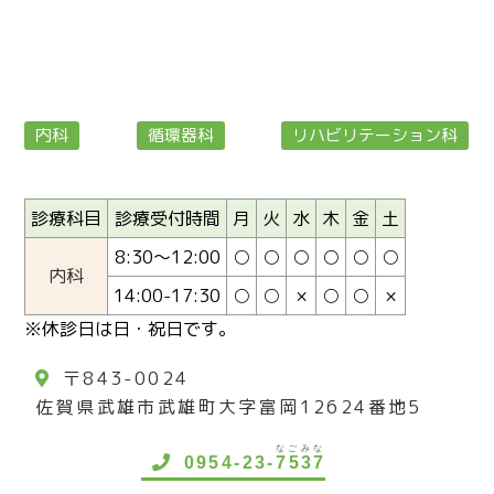
内科
循環器科
リハビリテーション科
診療科目
診療受付時間
月
火
水
木
金
土
8:30～12:00
○
○
○
○
○
○
内科
14:00-17:30
○
○
×
○
○
×
※休診日は日・祝日です。
〒843-0024
佐賀県武雄市武雄町大字富岡12624番地5
なごみな
0954-23-
7537